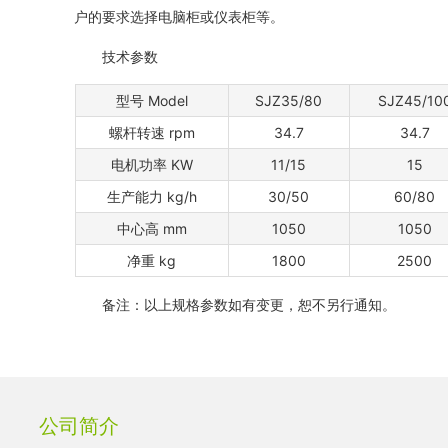
户的要求选择电脑柜或仪表柜等。
技术参数
型号 Model
SJZ35/80
SJZ45/10
螺杆转速 rpm
34.7
34.7
电机功率 KW
11/15
15
生产能力 kg/h
30/50
60/80
中心高 mm
1050
1050
净重 kg
1800
2500
备注：以上规格参数如有变更，恕不另行通知。
公司简介