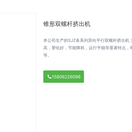
锥形双螺杆挤出机
本公司生产的SJZ各系列异向平行双螺杆挤出机
高，塑化好，节能降耗，运行平稳等显著特点，
等。
15806226098