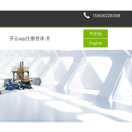
15806226098
中文站
开云app注册登录-开云app登录入口
English