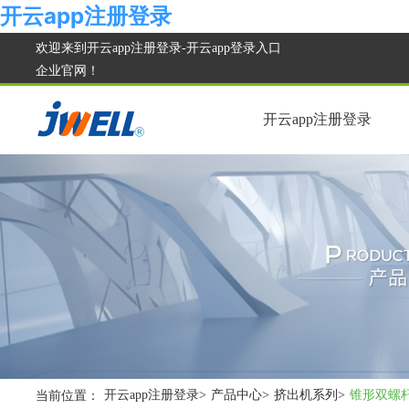
开云app注册登录
欢迎来到开云app注册登录-开云app登录入口

企业官网！
开云app注册登录
当前位置：
开云app注册登录
>
产品中心
>
挤出机系列
>
锥形双螺