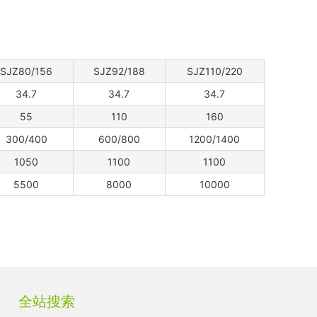
SJZ80/156
SJZ92/188
SJZ110/220
34.7
34.7
34.7
55
110
160
300/400
600/800
1200/1400
1050
1100
1100
5500
8000
10000
全站搜索