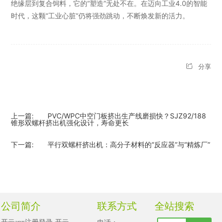
绝缘层到复合饲料，它的“塑造”无处不在。在迈向工业4.0的智能
时代，这颗“工业心脏”仍将强劲跳动，不断焕发新的活力。
分享
上一篇:
PVC/WPC中空门板挤出生产线磨损快？SJZ92/188
锥形双螺杆挤出机强化设计，寿命更长
下一篇:
平行双螺杆挤出机：高分子材料的“反应器”与“精炼厂”
公司简介
联系方式
全站搜索