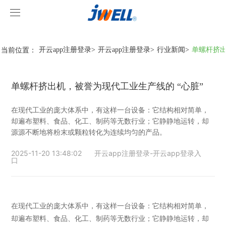
开云app注册登录
开云app注册登录
当前位置：
开云app注册登录
>
开云app注册登录
>
行业新闻
>
单螺杆挤出
关于我们
单螺杆挤出机，被誉为现代工业生产线的 “心脏”
产品中心
在现代工业的庞大体系中，有这样一台设备：它结构相对简单，
案例视频
挤出机系列
却遍布塑料、食品、化工、制药等无数行业；它静静地运转，却
源源不断地将粉末或颗粒转化为连续均匀的产品。
开云app注册登录
型材线系列
客户视频
2025-11-20 13:48:02
开云app注册登录-开云app登录入
口
开云app注册登录-开云app登录入口
造粒线系列
开云app注册登录
行业新闻
在现代工业的庞大体系中，有这样一台设备：它结构相对简单，
却遍布塑料、食品、化工、制药等无数行业；它静静地运转，却