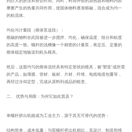
到巨大的挤压和剪切作用。同时，料筒外部的加热器和物料内部
摩擦产生的热量共同作用，使固体物料逐渐熔融，混合成为均一
的粘流体。
均化与计量段（熔体泵送段）：
熔融的物料在此段被进一步搅拌、均化，确保温度、组分和粘度
的高度一致。螺杆的浅槽像一个精密的计量泵，将定压、定量的
熔体稳定地输送到机头模具。
然后，这股均匀的熔体流经具有特定形状的模具，被“塑造”成所需
的产品，如薄膜、管材、板材、片材、纤维、电线电缆包覆等，
再经过冷却定型，完成从原料到成品的蜕变。
二、 优势与局限：为何它如此普及？
单螺杆挤出机能成为工业主力，源于其无可替代的优势：
结构简单，成本低廉：与双螺杆挤出机相比，其设计、制造和维